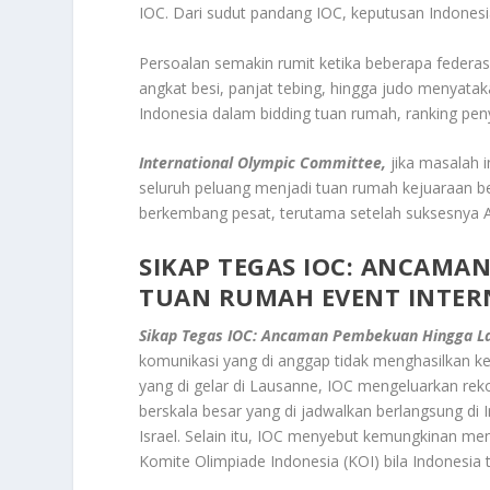
IOC. Dari sudut pandang IOC, keputusan Indonesi
Persoalan semakin rumit ketika beberapa federasi
angkat besi, panjat tebing, hingga judo menyat
Indonesia dalam bidding tuan rumah, ranking pe
International Olympic Committee,
jika masalah i
seluruh peluang menjadi tuan rumah kejuaraan ber
berkembang pesat, terutama setelah suksesnya A
SIKAP TEGAS IOC: ANCAMA
TUAN RUMAH EVENT INTER
Sikap Tegas IOC: Ancaman Pembekuan Hingga Lar
komunikasi yang di anggap tidak menghasilkan k
yang di gelar di Lausanne, IOC mengeluarkan rek
berskala besar yang di jadwalkan berlangsung di 
Israel. Selain itu, IOC menyebut kemungkinan 
Komite Olimpiade Indonesia (KOI) bila Indonesia