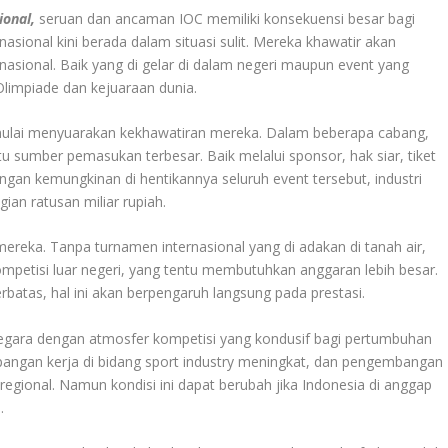
ional,
seruan dan ancaman IOC memiliki konsekuensi besar bagi
nasional kini berada dalam situasi sulit. Mereka khawatir akan
nasional. Baik yang di gelar di dalam negeri maupun event yang
Olimpiade dan kejuaraan dunia.
mulai menyuarakan kekhawatiran mereka. Dalam beberapa cabang,
tu sumber pemasukan terbesar. Baik melalui sponsor, hak siar, tiket
gan kemungkinan di hentikannya seluruh event tersebut, industri
ian ratusan miliar rupiah.
ereka. Tanpa turnamen internasional yang di adakan di tanah air,
mpetisi luar negeri, yang tentu membutuhkan anggaran lebih besar.
batas, hal ini akan berpengaruh langsung pada prestasi.
i negara dengan atmosfer kompetisi yang kondusif bagi pertumbuhan
 lapangan kerja di bidang sport industry meningkat, dan pengembangan
egional. Namun kondisi ini dapat berubah jika Indonesia di anggap
.