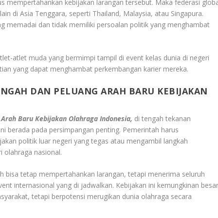
rus mempertahankan kebijakan larangan tersebut. Maka federasi globa
in di Asia Tenggara, seperti Thailand, Malaysia, atau Singapura.
ang memadai dan tidak memiliki persoalan politik yang menghambat
tlet-atlet muda yang bermimpi tampil di event kelas dunia di negeri
astian yang dapat menghambat perkembangan karier mereka.
TENGAH DAN PELUANG ARAH BARU KEBIJAKAN
 Arah Baru Kebijakan Olahraga Indonesia,
di tengah tekanan
kini berada pada persimpangan penting. Pemerintah harus
an politik luar negeri yang tegas atau mengambil langkah
 olahraga nasional.
h bisa tetap mempertahankan larangan, tetapi menerima seluruh
t internasional yang di jadwalkan. Kebijakan ini kemungkinan besa
arakat, tetapi berpotensi merugikan dunia olahraga secara