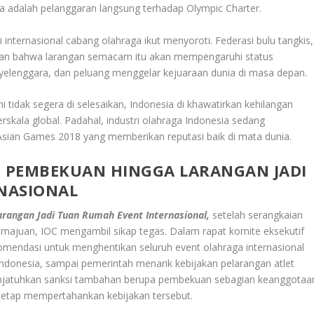
a adalah pelanggaran langsung terhadap Olympic Charter.
 internasional cabang olahraga ikut menyoroti. Federasi bulu tangkis,
akan bahwa larangan semacam itu akan mempengaruhi status
nyelenggara, dan peluang menggelar kejuaraan dunia di masa depan.
ni tidak segera di selesaikan, Indonesia di khawatirkan kehilangan
skala global. Padahal, industri olahraga Indonesia sedang
sian Games 2018 yang memberikan reputasi baik di mata dunia.
N PEMBEKUAN HINGGA LARANGAN JADI
NASIONAL
angan Jadi Tuan Rumah Event Internasional,
setelah serangkaian
emajuan, IOC mengambil sikap tegas. Dalam rapat komite eksekutif
omendasi untuk menghentikan seluruh event olahraga internasional
Indonesia, sampai pemerintah menarik kebijakan pelarangan atlet
menjatuhkan sanksi tambahan berupa pembekuan sebagian keanggotaa
 tetap mempertahankan kebijakan tersebut.