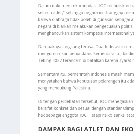
Dalam dokumen rekomendasi, IOC menuliskan bahw
seluruh atlet,” sehingga negara ini di anggap me
bahwa olahraga tidak boleh di gunakan sebagai aj
negara di biarkan melakukan pengecualian politis
menghancurkan sistem kompetisi internasional yan
Dampaknya langsung terasa. Dua federasi interna
mengumumkan penundaan. Sementara itu, bidding
Tebing 2027 terancam di batalkan karena syarat net
Sementara itu, pemerintah Indonesia masih mem
menyatakan bahwa keputusan pelarangan itu adala
yang mendukung Palestina.
Di tengah perdebatan tersebut, IOC menegaskan 
bersifat konkret dan sesuai dengan standar Oli
hak sebagai anggota IOC. Tetapi risiko sanksi teta
DAMPAK BAGI ATLET DAN EK