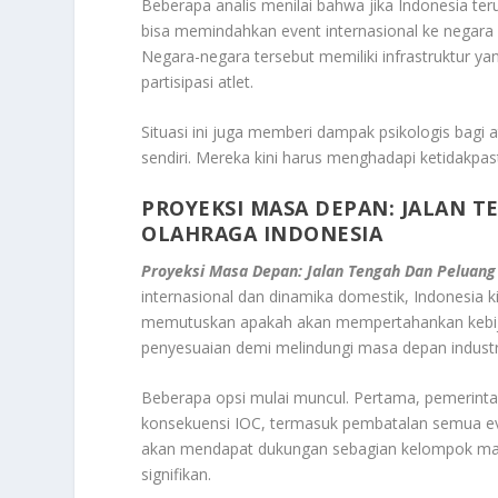
Beberapa analis menilai bahwa jika Indonesia te
bisa memindahkan event internasional ke negara la
Negara-negara tersebut memiliki infrastruktur y
partisipasi atlet.
Situasi ini juga memberi dampak psikologis bagi a
sendiri. Mereka kini harus menghadapi ketidakp
PROYEKSI MASA DEPAN: JALAN 
OLAHRAGA INDONESIA
Proyeksi Masa Depan: Jalan Tengah Dan Peluang
internasional dan dinamika domestik, Indonesia 
memutuskan apakah akan mempertahankan kebijak
penyesuaian demi melindungi masa depan industri
Beberapa opsi mulai muncul. Pertama, pemerinta
konsekuensi IOC, termasuk pembatalan semua even
akan mendapat dukungan sebagian kelompok masy
signifikan.