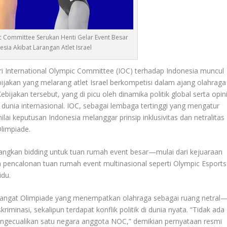
c Committee Serukan Henti Gelar Event Besar
esia Akibat Larangan Atlet Israel
ari International Olympic Committee (IOC) terhadap Indonesia muncul
jakan yang melarang atlet Israel berkompetisi dalam ajang olahraga
ebijakan tersebut, yang di picu oleh dinamika politik global serta opin
 dunia internasional. IOC, sebagai lembaga tertinggi yang mengatur
ai keputusan Indonesia melanggar prinsip inklusivitas dan netralitas
Olimpiade.
nangkan bidding untuk tuan rumah event besar—mulai dari kejuaraan
gga pencalonan tuan rumah event multinasional seperti Olympic Esports
idu.
mangat Olimpiade yang menempatkan olahraga sebagai ruang netral
minasi, sekalipun terdapat konflik politik di dunia nyata. “Tidak ada
mengecualikan satu negara anggota NOC,” demikian pernyataan resmi