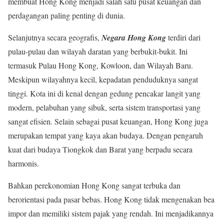
membuat Hong Kong menjadi salah satu pusat keuangan dan
perdagangan paling penting di dunia.
Selanjutnya secara geografis,
Negara Hong Kong
terdiri dari
pulau-pulau dan wilayah daratan yang berbukit-bukit. Ini
termasuk Pulau Hong Kong, Kowloon, dan Wilayah Baru.
Meskipun wilayahnya kecil, kepadatan penduduknya sangat
tinggi. Kota ini di kenal dengan gedung pencakar langit yang
modern, pelabuhan yang sibuk, serta sistem transportasi yang
sangat efisien. Selain sebagai pusat keuangan, Hong Kong juga
merupakan tempat yang kaya akan budaya. Dengan pengaruh
kuat dari budaya Tiongkok dan Barat yang berpadu secara
harmonis.
Bahkan perekonomian Hong Kong sangat terbuka dan
berorientasi pada pasar bebas. Hong Kong tidak mengenakan bea
impor dan memiliki sistem pajak yang rendah. Ini menjadikannya