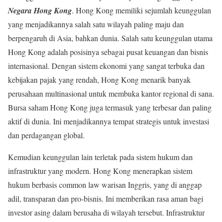
Negara Hong Kong
. Hong Kong memiliki sejumlah keunggulan
yang menjadikannya salah satu wilayah paling maju dan
berpengaruh di Asia, bahkan dunia. Salah satu keunggulan utama
Hong Kong adalah posisinya sebagai pusat keuangan dan bisnis
internasional. Dengan sistem ekonomi yang sangat terbuka dan
kebijakan pajak yang rendah, Hong Kong menarik banyak
perusahaan multinasional untuk membuka kantor regional di sana.
Bursa saham Hong Kong juga termasuk yang terbesar dan paling
aktif di dunia. Ini menjadikannya tempat strategis untuk investasi
dan perdagangan global.
Kemudian keunggulan lain terletak pada sistem hukum dan
infrastruktur yang modern. Hong Kong menerapkan sistem
hukum berbasis common law warisan Inggris, yang di anggap
adil, transparan dan pro-bisnis. Ini memberikan rasa aman bagi
investor asing dalam berusaha di wilayah tersebut. Infrastruktur