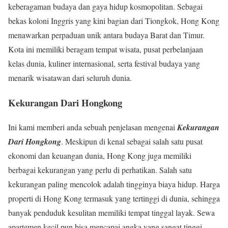
keberagaman budaya dan gaya hidup kosmopolitan. Sebagai
bekas koloni Inggris yang kini bagian dari Tiongkok, Hong Kong
menawarkan perpaduan unik antara budaya Barat dan Timur.
Kota ini memiliki beragam tempat wisata, pusat perbelanjaan
kelas dunia, kuliner internasional, serta festival budaya yang
menarik wisatawan dari seluruh dunia.
Kekurangan Dari Hongkong
Ini kami memberi anda sebuah penjelasan mengenai
Kekurangan
Dari Hongkong
. Meskipun di kenal sebagai salah satu pusat
ekonomi dan keuangan dunia, Hong Kong juga memiliki
berbagai kekurangan yang perlu di perhatikan. Salah satu
kekurangan paling mencolok adalah tingginya biaya hidup. Harga
properti di Hong Kong termasuk yang tertinggi di dunia, sehingga
banyak penduduk kesulitan memiliki tempat tinggal layak. Sewa
apartemen kecil pun bisa mencapai angka yang sangat tinggi.