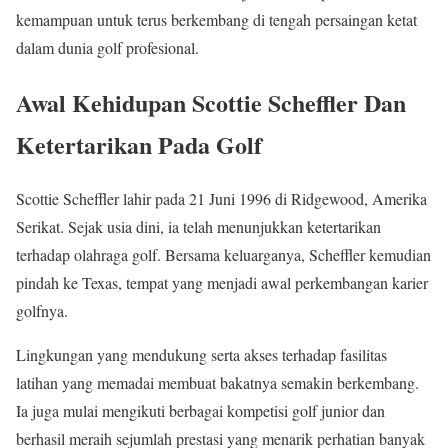
kemampuan untuk terus berkembang di tengah persaingan ketat
dalam dunia golf profesional.
Awal Kehidupan Scottie Scheffler Dan
Ketertarikan Pada Golf
Scottie Scheffler lahir pada 21 Juni 1996 di Ridgewood, Amerika
Serikat. Sejak usia dini, ia telah menunjukkan ketertarikan
terhadap olahraga golf. Bersama keluarganya, Scheffler kemudian
pindah ke Texas, tempat yang menjadi awal perkembangan karier
golfnya.
Lingkungan yang mendukung serta akses terhadap fasilitas
latihan yang memadai membuat bakatnya semakin berkembang.
Ia juga mulai mengikuti berbagai kompetisi golf junior dan
berhasil meraih sejumlah prestasi yang menarik perhatian banyak