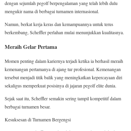
dengan sejumlah pegolf berpengalaman yang telah lebih dulu
mengukir nama di berbagai turnamen internasional.
Namun, berkat kerja keras dan kemampuannya untuk terus
berkembang, Scheffler perlahan mulai menunjukkan kualitasnya.
Meraih Gelar Pertama
Momen penting dalam kariernya terjadi ketika ia berhasil meraih
kemenangan pertamanya di ajang tur profesional. Kemenangan
tersebut menjadi titik balik yang meningkatkan kepercayaan diri
sekaligus memperkuat posisinya di jajaran pegolf elite dunia.
Sejak saat itu, Scheffler semakin sering tampil kompetitif dalam
berbagai turnamen besar.
Kesuksesan di Turnamen Bergengsi