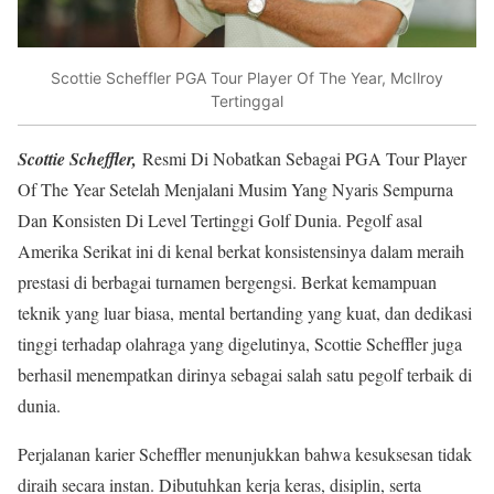
Scottie Scheffler PGA Tour Player Of The Year, McIlroy
Tertinggal
Scottie Scheffler,
Resmi Di Nobatkan Sebagai PGA Tour Player
Of The Year Setelah Menjalani Musim Yang Nyaris Sempurna
Dan Konsisten Di Level Tertinggi Golf Dunia. Pegolf asal
Amerika Serikat ini di kenal berkat konsistensinya dalam meraih
prestasi di berbagai turnamen bergengsi. Berkat kemampuan
teknik yang luar biasa, mental bertanding yang kuat, dan dedikasi
tinggi terhadap olahraga yang digelutinya, Scottie Scheffler juga
berhasil menempatkan dirinya sebagai salah satu pegolf terbaik di
dunia.
Perjalanan karier Scheffler menunjukkan bahwa kesuksesan tidak
diraih secara instan. Dibutuhkan kerja keras, disiplin, serta