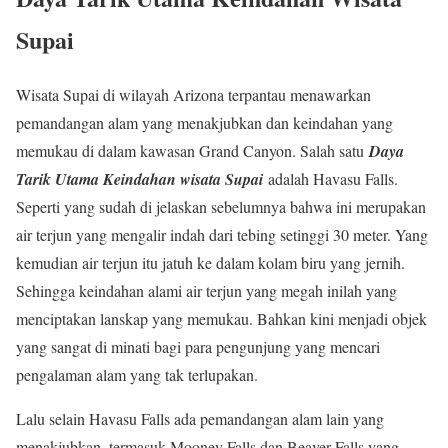
Supai
Wisata Supai di wilayah Arizona terpantau menawarkan
pemandangan alam yang menakjubkan dan keindahan yang
memukau di dalam kawasan Grand Canyon. Salah satu
Daya
Tarik Utama Keindahan wisata Supai
adalah Havasu Falls.
Seperti yang sudah di jelaskan sebelumnya bahwa ini merupakan
air terjun yang mengalir indah dari tebing setinggi 30 meter. Yang
kemudian air terjun itu jatuh ke dalam kolam biru yang jernih.
Sehingga keindahan alami air terjun yang megah inilah yang
menciptakan lanskap yang memukau. Bahkan kini menjadi objek
yang sangat di minati bagi para pengunjung yang mencari
pengalaman alam yang tak terlupakan.
Lalu selain Havasu Falls ada pemandangan alam lain yang
menakjubkan, termasuk Mooney Falls dan Beaver Falls yang