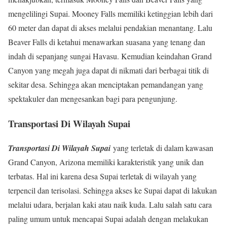
mengelilingi Supai. Mooney Falls memiliki ketinggian lebih dari
60 meter dan dapat di akses melalui pendakian menantang. Lalu
Beaver Falls di ketahui menawarkan suasana yang tenang dan
indah di sepanjang sungai Havasu. Kemudian keindahan Grand
Canyon yang megah juga dapat di nikmati dari berbagai titik di
sekitar desa. Sehingga akan menciptakan pemandangan yang
spektakuler dan mengesankan bagi para pengunjung.
Transportasi Di Wilayah Supai
Transportasi Di Wilayah Supai
yang terletak di dalam kawasan
Grand Canyon, Arizona memiliki karakteristik yang unik dan
terbatas. Hal ini karena desa Supai terletak di wilayah yang
terpencil dan terisolasi. Sehingga akses ke Supai dapat di lakukan
melalui udara, berjalan kaki atau naik kuda. Lalu salah satu cara
paling umum untuk mencapai Supai adalah dengan melakukan