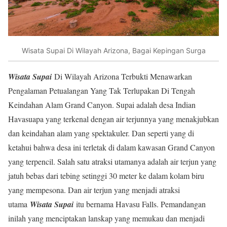
Wisata Supai Di Wilayah Arizona, Bagai Kepingan Surga
Wisata Supai
Di Wilayah Arizona Terbukti Menawarkan
Pengalaman Petualangan Yang Tak Terlupakan Di Tengah
Keindahan Alam Grand Canyon. Supai adalah desa Indian
Havasuapa yang terkenal dengan air terjunnya yang menakjubkan
dan keindahan alam yang spektakuler. Dan seperti yang di
ketahui bahwa desa ini terletak di dalam kawasan Grand Canyon
yang terpencil. Salah satu atraksi utamanya adalah air terjun yang
jatuh bebas dari tebing setinggi 30 meter ke dalam kolam biru
yang mempesona. Dan air terjun yang menjadi atraksi
utama
Wisata Supai
itu bernama Havasu Falls. Pemandangan
inilah yang menciptakan lanskap yang memukau dan menjadi