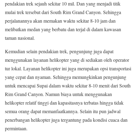
pendakian trek sejauh sekitar 10 mil. Dan yang menjadi titik
mulai trek tersebut dari South Rim Grand Canyon. Sehingga
perjalanannya akan memakan waktu sekitar 8-10 jam dan
melibatkan medan yang berbatu dan terjal di dalam kawasan
taman nasional.
Kemudian selain pendakian trek, pengunjung juga dapat
menggunakan layanan helikopter yang di sediakan oleh operator
tur lokal. Layanan helikopter ini juga merupakan opsi transportasi
yang cepat dan nyaman. Sehingga memungkinkan pengunjung
untuk mencapai Supai dalam waktu sekitar 8-10 menit dari South
Rim Grand Canyon. Namun biaya untuk menggunakan
helikopter relatif tinggi dan kapasitasnya terbatas hingga tidak
semua orang dapat memanfaatkannya. Selain itu pun jadwal
penerbangan helikopter juga tergantung pada kondisi cuaca dan
permintaan.